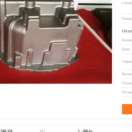
Серти
Номер
Оплат
Количе
Цена:
Упаков
Время 
Услови
Постав
ВЕС:
T200-350
5 - 300 kg