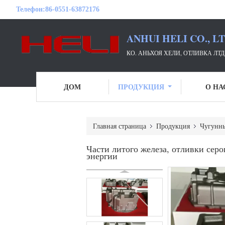
Телефон:
86-0551-63872176
ANHUI HELI CO., L
КО. АНЬХОЯ ХЕЛИ, ОТЛИВКА ЛТ
ДОМ
ПРОДУКЦИЯ
О НА
Главная страница
Продукция
Чугунны
Части литого железа, отливки серо
энергии