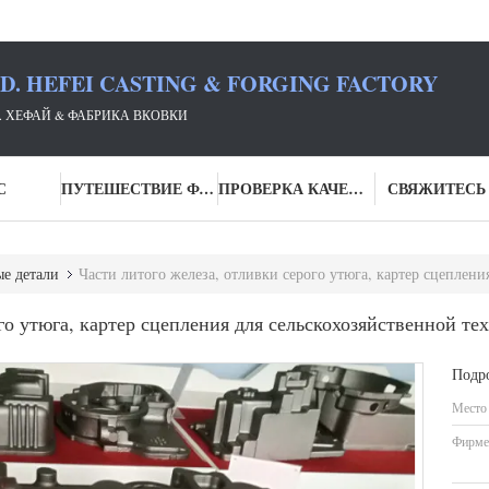
TD. HEFEI CASTING & FORGING FACTORY
Д. ХЕФАЙ & ФАБРИКА ВКОВКИ
С
ПУТЕШЕСТВИЕ ФАБРИКИ
ПРОВЕРКА КАЧЕСТВА
СВЯЖИТЕСЬ
е детали
Части литого железа, отливки серого утюга, картер сцепления для сельскохо
го утюга, картер сцепления для сельскохозяйственной тех
Подр
Место
Фирме