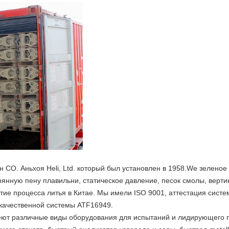
 CO. Аньхоя Heli, Ltd. который был установлен в 1958.We зелено
рянную пену плавильни, статическое давление, песок смолы, верт
ие процесса литья в Китае. Мы имели ISO 9001, аттестация систем
качественной системы ATF16949.
ют различные виды оборудования для испытаний и лидирующего 