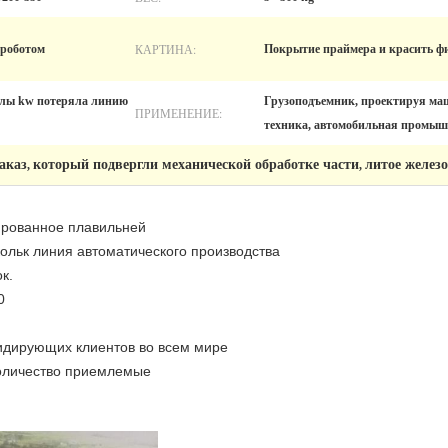
КАРТИНА:
 роботом
Покрытие праймера и красить 
олы kw потеряла линию
Грузоподъемник, проектируя маш
ПРИМЕНЕНИЕ:
техника, автомобильная промыш
аказ
который подвергли механической обработке части
литое желез
,
,
ированное плавильней
кольк линия автоматического производства
к.
0
идирующих клиентов во всем мире
количество приемлемые