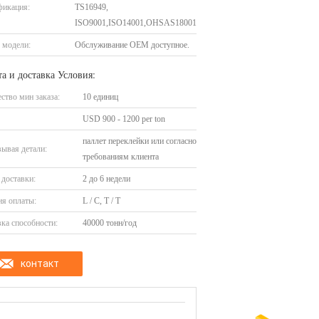
фикация:
TS16949,
ISO9001,ISO14001,OHSAS18001
 модели:
Обслуживание OEM доступное.
а и доставка Условия:
ство мин заказа:
10 единиц
USD 900 - 1200 per ton
паллет переклейки или согласно
ывая детали:
требованиям клиента
доставки:
2 до 6 недели
я оплаты:
L / C, T / T
ка способности:
40000 тонн/год
контакт