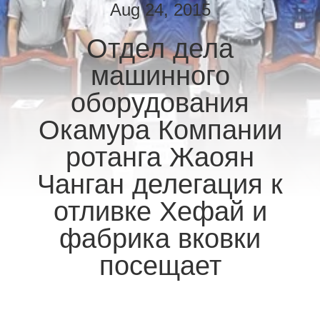
КАЧЕСТВА
Aug 24, 2015
Отдел дела
СВЯЖИТЕСЬ
машинного
МЫ
оборудования
НОВОСТИ
Окамура Компании
ротанга Жаоян
СПРОСИТЕ
Чанган делегация к
ЦИТАТУ
отливке Хефай и
КАРТА
фабрика вковки
САЙТА
посещает
PRIVACY