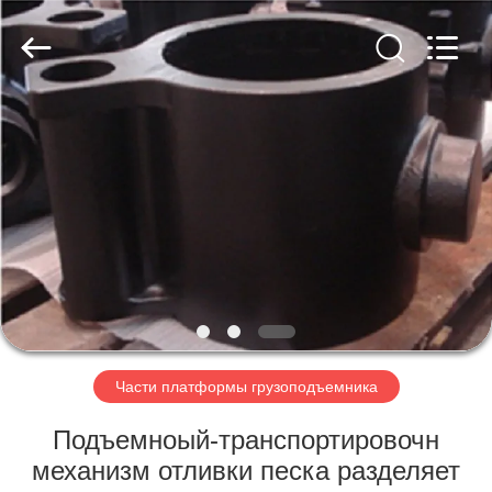
Hefei
Casting
&
Forging
Factory.
All
Rights
Reserved.
ДОМ
Developed
by
ECER
ПРОДУКТЫ
О
НАС
ПУТЕШЕСТВИЕ
ФАБРИКИ
Части платформы грузоподъемника
Подъемноый-транспортировочн
ПРОВЕРКА
механизм отливки песка разделяет