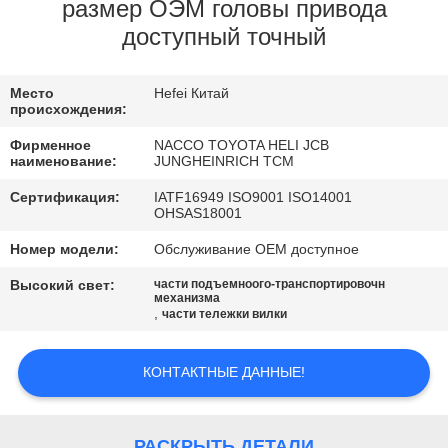
КАЧЕСТВА
размер ОЭМ головы привода
доступный точный
СВЯЖИТЕСЬ
Место
Hefei Китай
МЫ
происхождения:
Фирменное
NACCO TOYOTA HELI JCB
НОВОСТИ
наименование:
JUNGHEINRICH TCM
Сертификация:
IATF16949 ISO9001 ISO14001
OHSAS18001
СПРОСИТЕ
Номер модели:
Обслуживание OEM доступное
ЦИТАТУ
Высокий свет:
части подъемноого-транспортировочн
механизма
,
части тележки вилки
КАРТА
САЙТА
КОНТАКТНЫЕ ДАННЫЕ!
PRIVACY
РАСКРЫТЬ ДЕТАЛИ