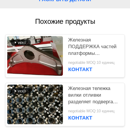
POLICY
Похожие продукты
Железная
ПОДДЕРЖКА частей
платформы
грузоподъемника
negotiable MOQ:10 единиц
отливки с небольшим
КОНТАКТ
количеством
приемлемым
Железная тележка
вилки отливки
разделяет подвергая
механической
negotiable MOQ:10 единиц
обработке части 10 -
КОНТАКТ
ОЭМ 80кг доступный