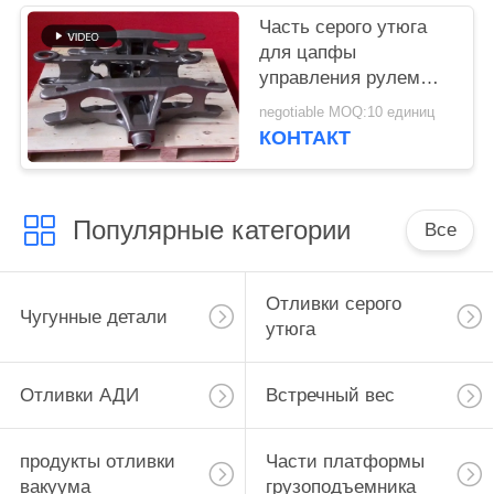
Часть серого утюга
для цапфы
управления рулем
платформы
negotiable MOQ:10 единиц
грузоподъемника без
КОНТАКТ
экологического
давления
Популярные категории
Все
Отливки серого
Чугунные детали
утюга
Отливки АДИ
Встречный вес
продукты отливки
Части платформы
вакуума
грузоподъемника