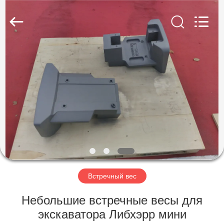
Casting
&
Forging
Factory.
All
Rights
Reserved.
Developed
ДОМ
by
ECER
ПРОДУКТЫ
О
НАС
ПУТЕШЕСТВИЕ
ФАБРИКИ
Встречный вес
Небольшие встречные весы для
ПРОВЕРКА
экскаватора Либхэрр мини