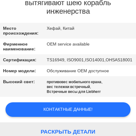
КАЧЕСТВА
вытягивают шею корабль
инженерства
СВЯЖИТЕСЬ
Место
Хефай, Китай
МЫ
происхождения:
Фирменное
OEM service available
НОВОСТИ
наименование:
Сертификация:
TS16949, ISO9001,ISO14001,OHSAS18001
СПРОСИТЕ
Номер модели:
Обслуживание OEM доступное
ЦИТАТУ
Высокий свет:
,
противовес мобильного крана
,
вес тележки встречный
Встречные весы для Liebherr
КАРТА
САЙТА
КОНТАКТНЫЕ ДАННЫЕ!
PRIVACY
РАСКРЫТЬ ДЕТАЛИ