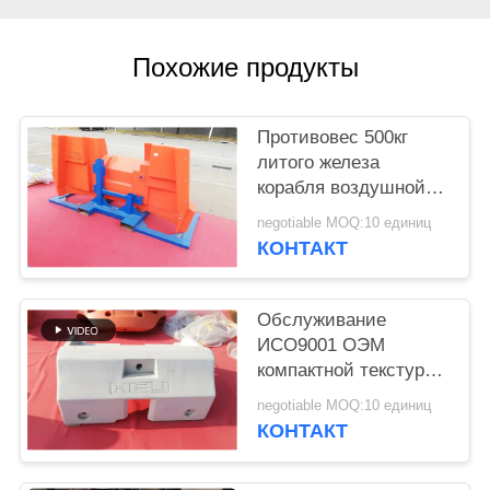
POLICY
Похожие продукты
Противовес 500кг
литого железа
корабля воздушной
работы - вес 15000кг
negotiable MOQ:10 единиц
для индустрии
КОНТАКТ
Обслуживание
ИСО9001 ОЭМ
компактной текстуры
противовесу
negotiable MOQ:10 единиц
бросания утюга
КОНТАКТ
трактора мотора